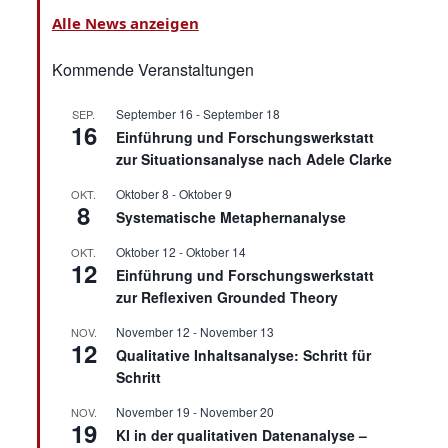
Alle News anzeigen
Kommende Veranstaltungen
September 16
-
September 18
SEP.
16
Einführung und Forschungswerkstatt
zur Situationsanalyse nach Adele Clarke
Oktober 8
-
Oktober 9
OKT.
8
Systematische Metaphernanalyse
Oktober 12
-
Oktober 14
OKT.
12
Einführung und Forschungswerkstatt
zur Reflexiven Grounded Theory
November 12
-
November 13
NOV.
12
Qualitative Inhaltsanalyse: Schritt für
Schritt
November 19
-
November 20
NOV.
19
KI in der qualitativen Datenanalyse –