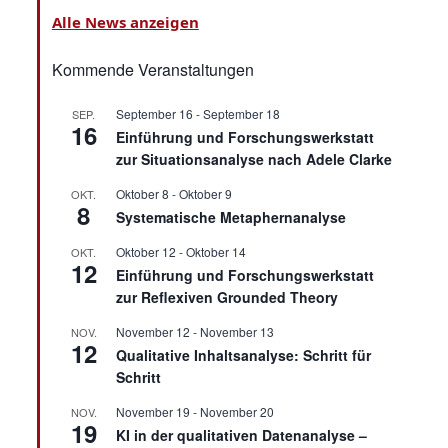
Alle News anzeigen
Kommende Veranstaltungen
September 16
-
September 18
SEP.
16
Einführung und Forschungswerkstatt
zur Situationsanalyse nach Adele Clarke
Oktober 8
-
Oktober 9
OKT.
8
Systematische Metaphernanalyse
Oktober 12
-
Oktober 14
OKT.
12
Einführung und Forschungswerkstatt
zur Reflexiven Grounded Theory
November 12
-
November 13
NOV.
12
Qualitative Inhaltsanalyse: Schritt für
Schritt
November 19
-
November 20
NOV.
19
KI in der qualitativen Datenanalyse –