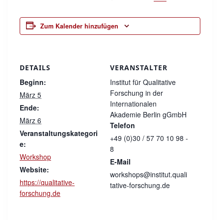
Zum Kalender hinzufügen
DETAILS
VERANSTALTER
Beginn:
Institut für Qualitative
Forschung in der
März 5
Internationalen
Ende:
Akademie Berlin gGmbH
März 6
Telefon
Veranstaltungskategori
+49 (0)30 / 57 70 10 98 -
e:
8
Workshop
E-Mail
Website:
workshops@institut.quali
https://qualitative-
tative-forschung.de
forschung.de