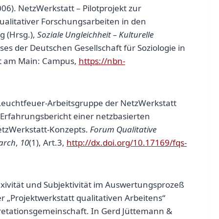
06). NetzWerkstatt – Pilotprojekt zur
ualitativer Forschungsarbeiten in den
g (Hrsg.),
Soziale Ungleichheit – Kulturelle
es der Deutschen Gesellschaft für Soziologie in
rt am Main: Campus,
https://nbn-
 Leuchtfeuer-Arbeitsgruppe der NetzWerkstatt
“: Erfahrungsbericht einer netzbasierten
etzWerkstatt-Konzepts.
Forum Qualitative
earch
,
10
(1), Art.3,
http://dx.doi.org/10.17169/fqs-
exivität und Subjektivität im Auswertungsprozeß
 „Projektwerkstatt qualitativen Arbeitens“
retationsgemeinschaft. In Gerd Jüttemann &