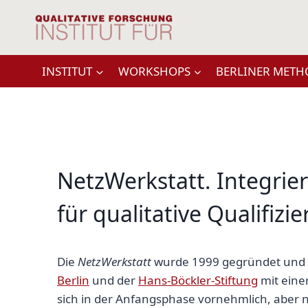
Zum
Inhalt
springen
INSTITUT
WORKSHOPS
BERLINER METH
NetzWerkstatt. Integri
für qualitative Qualifiz
Die
NetzWerkstatt
wurde 1999 gegründet und 2
Berlin
und der
Hans-Böckler-Stiftung
mit einer
sich in der Anfangsphase vornehmlich, aber n