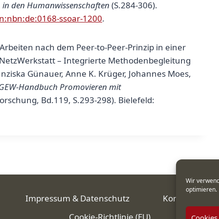
 in den Humanwissenschaften
(S.284-306).
rn:nbn:de:0168-ssoar-1200
.
Arbeiten nach dem Peer-to-Peer-Prinzip in einer
NetzWerkstatt – Integrierte Methodenbegleitung
Franziska Günauer, Anne K. Krüger, Johannes Moes,
GEW-Handbuch Promovieren mit
rschung, Bd.119, S.293-298). Bielefeld:
Wir verwend
optimieren.
Impressum & Datenschutz
Kontakt
Cookie-Richtlinie (EU)
Cookies