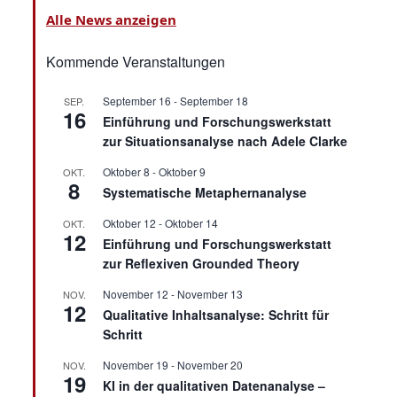
Alle News anzeigen
Kommende Veranstaltungen
September 16
-
September 18
SEP.
16
Einführung und Forschungswerkstatt
zur Situationsanalyse nach Adele Clarke
Oktober 8
-
Oktober 9
OKT.
8
Systematische Metaphernanalyse
Oktober 12
-
Oktober 14
OKT.
12
Einführung und Forschungswerkstatt
zur Reflexiven Grounded Theory
November 12
-
November 13
NOV.
12
Qualitative Inhaltsanalyse: Schritt für
Schritt
November 19
-
November 20
NOV.
19
KI in der qualitativen Datenanalyse –