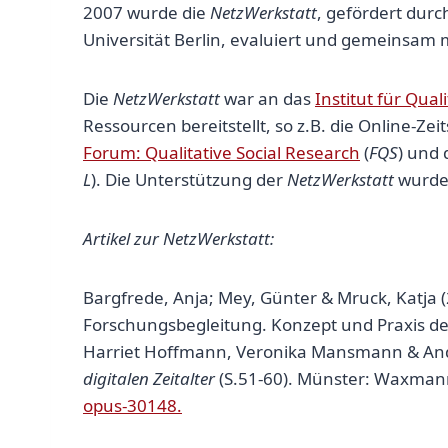
2007 wurde die
NetzWerkstatt
, gefördert dur
Universität Berlin, evaluiert und gemeinsam 
Die
NetzWerkstatt
war an das
Institut für Qual
Ressourcen bereitstellt, so z.B. die Online-Zeit
Forum: Qualitative Social Research
(
FQS
) und 
L
). Die Unterstützung der
NetzWerkstatt
wurde 
Artikel zur NetzWerkstatt:
Bargfrede, Anja; Mey, Günter & Mruck, Katja
Forschungsbegleitung. Konzept und Praxis der
Harriet Hoffmann, Veronika Mansmann & Andr
digitalen Zeitalter
(S.51-60). Münster: Waxma
opus-30148.