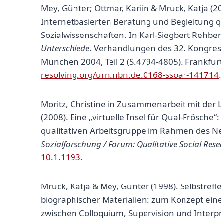
Mey, Günter; Ottmar, Kariin & Mruck, Katja (20
Internetbasierten Beratung und Begleitung q
Sozialwissenschaften. In Karl-Siegbert Rehber
Unterschiede
. Verhandlungen des 32. Kongress
München 2004, Teil 2 (S.4794-4805). Frankfu
resolving.org/urn:nbn:de:0168-ssoar-141714
.
Moritz, Christine in Zusammenarbeit mit der
(2008). Eine „virtuelle Insel für Qual-Frösche
qualitativen Arbeitsgruppe im Rahmen des N
Sozialforschung / Forum: Qualitative Social Res
10.1.1193
.
Mruck, Katja & Mey, Günter (1998). Selbstrefl
biographischer Materialien: zum Konzept einer
zwischen Colloquium, Supervision und Interp