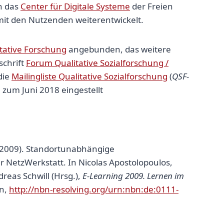
ch das
Center für Digitale Systeme
der Freien
mit den Nutzenden weiterentwickelt.
itative Forschung
angebunden, das weitere
schrift
Forum Qualitative Sozialforschung /
die
Mailingliste Qualitative Sozialforschung
(
QSF-
zum Juni 2018 eingestellt
 (2009). Standortunabhängige
 NetzWerkstatt. In Nicolas Apostolopoulos,
eas Schwill (Hrsg.),
E-Learning 2009. Lernen im
nn,
http://nbn-resolving.org/urn:nbn:de:0111-