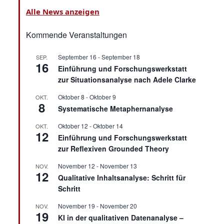
Alle News anzeigen
Kommende Veranstaltungen
September 16
-
September 18
SEP.
16
Einführung und Forschungswerkstatt
zur Situationsanalyse nach Adele Clarke
Oktober 8
-
Oktober 9
OKT.
8
Systematische Metaphernanalyse
Oktober 12
-
Oktober 14
OKT.
12
Einführung und Forschungswerkstatt
zur Reflexiven Grounded Theory
November 12
-
November 13
NOV.
12
Qualitative Inhaltsanalyse: Schritt für
Schritt
November 19
-
November 20
NOV.
19
KI in der qualitativen Datenanalyse –