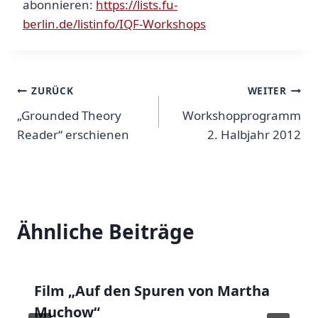
abonnieren:
https://lists.fu-
berlin.de/listinfo/IQF-Workshops
Beitragsnavigation
ZURÜCK
WEITER
„Grounded Theory
Workshopprogramm
Reader“ erschienen
2. Halbjahr 2012
Ähnliche Beiträge
Film „Auf den Spuren von Martha
Muchow“