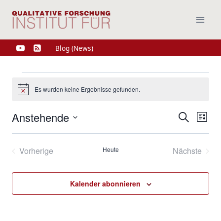
Zum
Inhalt
springen
Blog (News)
Veranstaltungen
Es wurden keine Ergebnisse gefunden.
Hinweis
Anstehende
Ver
Verans
Suche
Liste
Datum
Ans
Suche
wählen.
Vorherige
Heute
Nächste
Nav
und
Veranstaltungen
Veransta
Ansich
Kalender abonnieren
Naviga